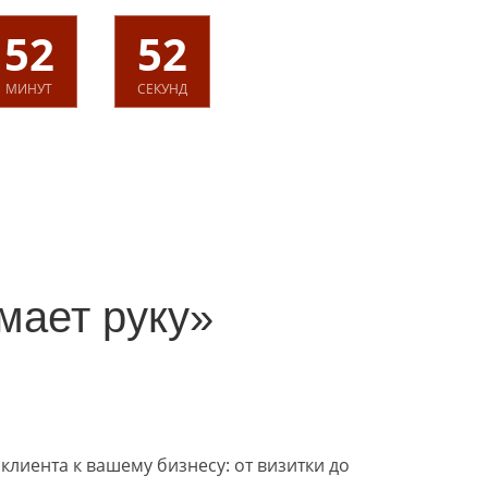
52
52
МИНУТ
СЕКУНД
омает руку»
клиента к вашему бизнесу: от визитки до